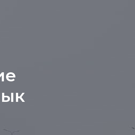
ие
йык