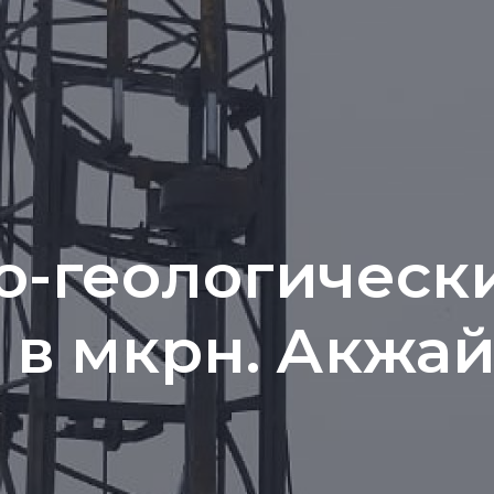
-геологическ
 в мкрн. Акжа