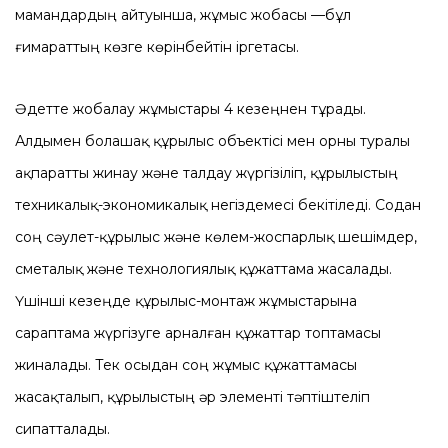
мамандардың айтуынша, жұмыс жобасы —бұл
ғимараттың көзге көрінбейтін іргетасы.
Әдетте жобалау жұмыстары 4 кезеңнен тұрады.
Алдымен болашақ құрылыс объектісі мен орны туралы
ақпаратты жинау және талдау жүргізіліп, құрылыстың
техникалық-экономикалық негіздемесі бекітіледі. Содан
соң сәулет-құрылыс және көлем-жоспарлық шешімдер,
сметалық және технологиялық құжаттама жасалады.
Үшінші кезеңде құрылыс-монтаж жұмыстарына
сараптама жүргізуге арналған құжаттар топтамасы
жиналады. Тек осыдан соң жұмыс құжаттамасы
жасақталып, құрылыстың әр элементі тәптіштеліп
сипатталады.