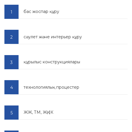
бас жоспар құру
сәулет және интерьер құру
құрылыс конструкциялары
технологиялық процестер
ЖЖ, ТМ, ЖҚ, ІК