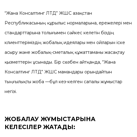
“Жана Консалтинг ЛТД” ЖШС Қазақстан
Республикасының құрылыс нормаларына, ережелері мен
стандарттарына толығымен сәйкес келетін біздің
клиенттеріміздің жобалық идеялары мен ойларын іске
асыру және жобалық-сметалық құжаттаманы жасақтау
қызметтерін ұсынады. Бір сөзбен айтқанда, “Жана
Консалтинг ЛТД” ЖШС мамандары орындайтын
тыңғылықты жоба —бұл кез-келген сапалы жұмыстар
негізі.
ЖОБАЛАУ ЖҰМЫСТАРЫНА
КЕЛЕСІЛЕР ЖАТАДЫ: