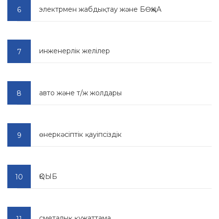
электрмен жабдықтау және БӨҚжА
инженерлік желілер
авто және т/ж жолдары
өнеркәсіптік қауіпсіздік
ҚОЫБ
сметалық құжаттама