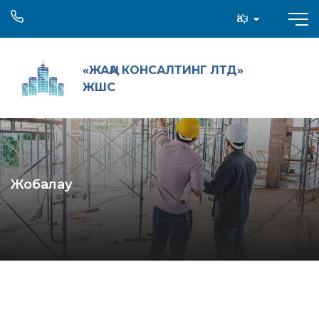
Қаз
«ЖАҢА КОНСАЛТИНГ ЛТД»
ЖШС
Жобалау