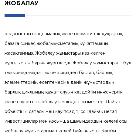
ЖОБАЛАУ
Қолданыстағы заңнамалық және нормативтік-құқықтық
базаға сәйкес жобалық-сметалық құжаттаманы
жасақтаймыз. Жобалау жұмыстары кез-келген
құрылыстан бұрын жүргізіледі. Жобалау жұмыстары —бұл
тұжырымдамадан және эскизден бастап, барлық
элементтерінің есептемесіне дейін жұмыстардың
барлық циклының құжатталуын көздейтін инженерлік
және сәулеттік жобалау жөніндегі қызметтер. Дайын
объектінің сапасы мен қауіпсіздігі, сондай-ақ негізгі
инвестициялар мен қосымша шығындардың көлемі осы
жобалау жұмыстарына тікелей байланысты. Кәсіби