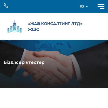
Қаз
«ЖАҢА КОНСАЛТИНГ ЛТД»
ЖШС
Біздің серіктестер