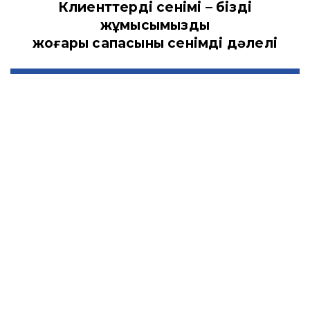
Клиенттердің сенімі – біздің
жұмысымыздың
жоғары сапасының сенімді дәлелі