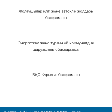
Жолаушылар көлігі және автокөлік жолдары
басқармасы
Энергетика және тұрғын үй-коммуналдық
шаруашылық басқармасы
БҚО Құрылыс басқармасы