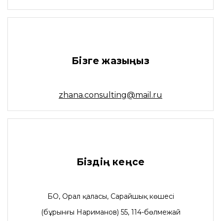
Бізге жазыңыз
zhana.consulting@mail.ru
Біздің кеңсе
БҚО, Орал қаласы, Сарайшық көшесі
(бұрынғы Нариманов) 55, 114-бөлмежай