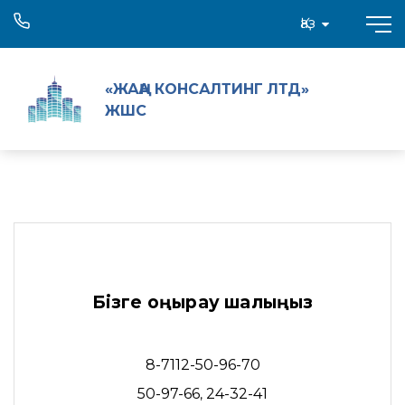
Қаз
«ЖАҢА КОНСАЛТИНГ ЛТД»
ЖШС
Бізге қоңырау шалыңыз
8-7112-50-96-70
50-97-66
24-32-41
,