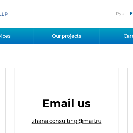
Рус
E
LLP
vices
Our projects
Car
Email us
zhana.consulting@mail.ru