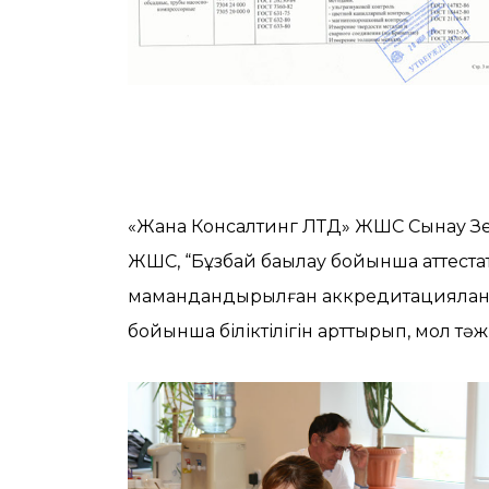
«Жана Консалтинг ЛТД» ЖШС Сынау Зер
ЖШС, “Бұзбай бақылау бойынша аттестат
мамандандырылған аккредитацияланған
бойынша біліктілігін арттырып, мол тәж