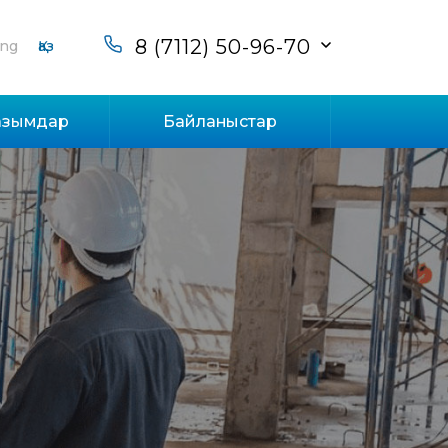
8 (7112) 50-96-70
ng
Қаз
азымдар
Байланыстар