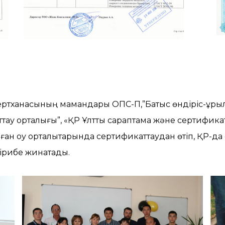
тханасының мамандары ОПС-П,”Батыс өндіріс-құрылы
тау орталығы”, «ҚР Ұлттық сараптама және сертифика
 оқу орталықтарында сертификаттаудан өтіп, ҚР-да 
ірибе жинақтады.