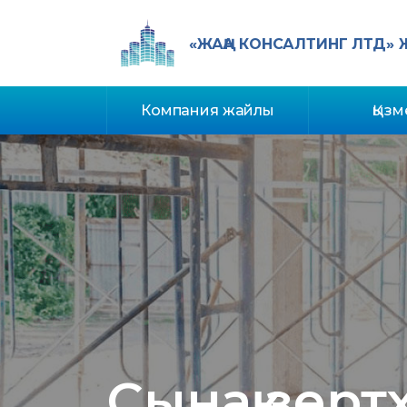
«ЖАҢА КОНСАЛТИНГ ЛТД»
Компания жайлы
Қызм
Сынақ зерт