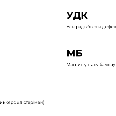
УДК
Ультрадыбыстық дефек
МБ
Магнит-ұнтақты бақылау
Виккерс әдістерімен)