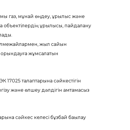
мы газ, мұнай өңдеу, құрылыс және
да объектілердің құрылысы, пайдалану
лады.
 бөлмежайлармен, жыл сайын
н орындауға жұмсалатын
 17025 талаптарына сәйкестігін
ізу және өлшеу дәлдігін қамтамасыз
рына сәйкес келесі бұзбай бақылау