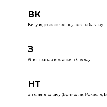
ВӨК
Визуалдық және өлшеу арқылы бақылау
ӨЗ
Өткіш заттар көмегімен бақылау
НТ
қаттылықты өлшеу (Бринелль, Роквелл, 