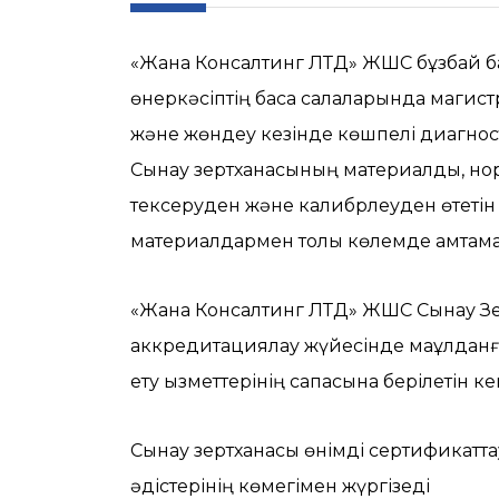
«Жана Консалтинг ЛТД» ЖШС бұзбай бақ
өнеркәсіптің басқа салаларында магист
және жөндеу кезінде көшпелі диагнос
Сынау зертханасының материалдық, нор
тексеруден және калибрлеуден өтетін
материалдармен толық көлемде қамтама
«Жана Консалтинг ЛТД» ЖШС Сынау Зер
аккредитациялау жүйесінде мақұлданғ
ету қызметтерінің сапасына берілетін ке
Сынау зертханасы өнімді сертификатта
әдістерінің көмегімен жүргізеді