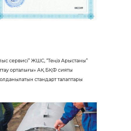
с сервисі” ЖШС, “Теңіз Арыстаны”
ттау орталығы» АҚ БҚФ сияқты
қолданылатын стандарт талаптары