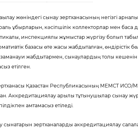
ылау жөніндегі сынау зертханасының негізгі арналы
раль құбырларын, кәсіпшілік коллекторлар мен басқа 
тикалық, инспекциялық жұмыстар жүргізу болып табы
мативтік базасы өте жақсы жабдықталған, өндірістік
 заманауи жабдықтармен, сынаулардың толық кешені
сыз етілген.
тханасы Қазақстан Республикасының МЕМСТ ИСО/МЭК
ан. Аккредитациялау арқылы тұтынушылар сынау жүрг
пілдікпен қамтамасыз етіледі.
у сынақтарын зертханаларды аккредитациялау салала