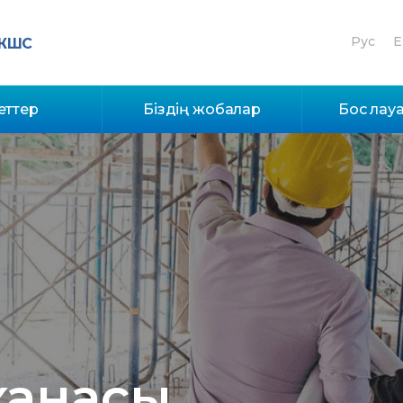
Рус
E
 ЖШС
еттер
Біздің жобалар
Бос лау
ханасы