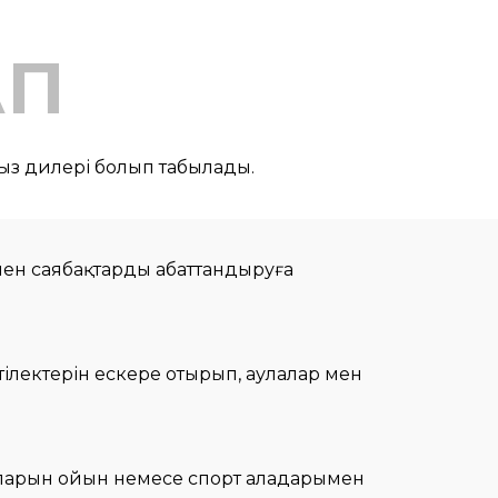
АП
ыз дилері болып табылады.
 мен саябақтарды абаттандыруға
 тілектерін ескере отырып, аулалар мен
лаларын ойын немесе спорт алаңдарымен