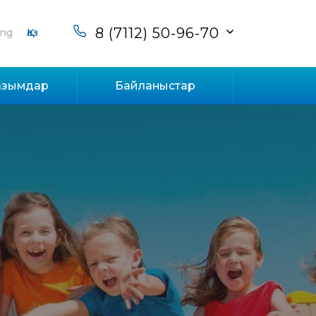
8 (7112) 50-96-70
ng
Қаз
азымдар
Байланыстар