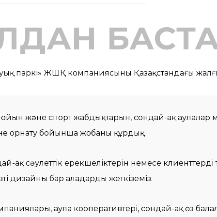
ЛДАН БАСТ
уық паркі» ЖШҚ компаниясының Қазақстандағы жалғ
ан ойын және спорт жабдықтарын, сондай-ақ аулалар
не орнату бойынша жобаны құрдық.
ндай-ақ сәулеттік ерекшеліктерін немесе клиенттердің
ті дизайны бар алаңдарды жеткіземіз.
компаниялары, аула кооперативтері, сондай-ақ өз ба