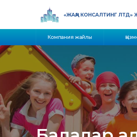
«ЖАҢА КОНСАЛТИНГ ЛТД»
Компания жайлы
Қызм
Балалар ал