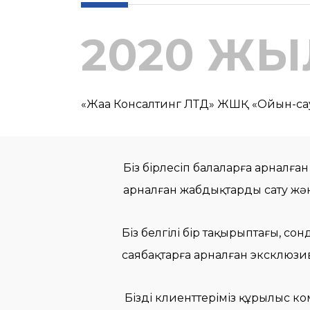
2020 ЖЫ
«Жаңа Консалтинг ЛТД» ЖШҚ «Ойын-са
Біз бірлесіп балаларға арналғ
арналған жабдықтарды сату жә
Біз белгілі бір тақырыптағы, со
саябақтарға арналған эксклюзив
Біздің клиенттеріміз құрылыс 