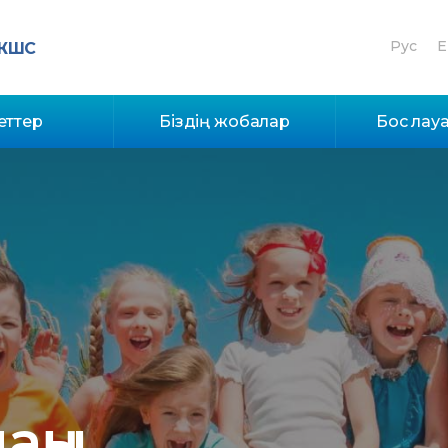
Рус
E
 ЖШС
еттер
Біздің жобалар
Бос лау
аңы